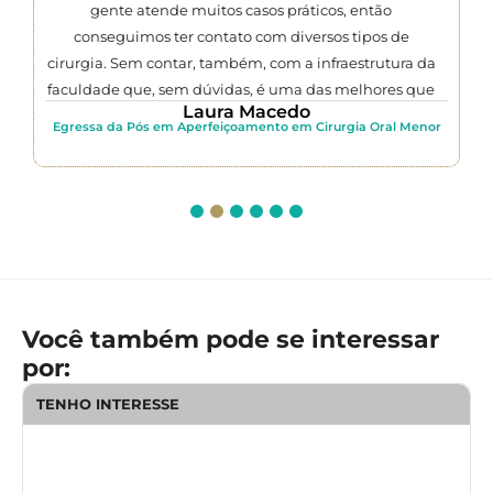
gente atende muitos casos práticos, então
conseguimos ter contato com diversos tipos de
cirurgia. Sem contar, também, com a infraestrutura da
faculdade que, sem dúvidas, é uma das melhores que
Laura Macedo
eu já vi. Tudo isso me prepara muito para o mercado
Egressa da Pós em Aperfeiçoamento em Cirurgia Oral Menor
de trabalho e para o meu convívio clínico no
consultório. Para qualquer um que deseja fazer uma
pós-graduação de qualidade, é na FCM-MG.”
Você também pode se interessar
por:
TENHO INTERESSE