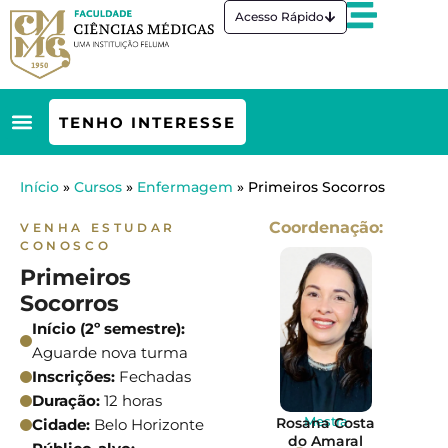
Ir
Acesso Rápido
para
o
conteúdo
TENHO INTERESSE
Início
»
Cursos
»
Enfermagem
»
Primeiros Socorros
Coordenação:
VENHA ESTUDAR
CONOSCO
Primeiros
Socorros
Início (2º semestre):
Aguarde nova turma
Inscrições:
Fechadas
Duração:
12 horas
Mestra
Rosana Costa
Cidade:
Belo Horizonte
do Amaral