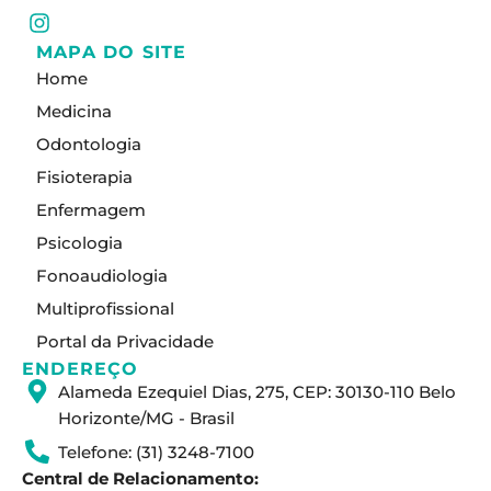
I
n
MAPA DO SITE
s
Home
t
a
Medicina
g
Odontologia
r
a
Fisioterapia
m
Enfermagem
Psicologia
Fonoaudiologia
Multiprofissional
Portal da Privacidade
ENDEREÇO
Alameda Ezequiel Dias, 275, CEP: 30130-110 Belo
Horizonte/MG - Brasil
Telefone: (31) 3248-7100
Central de Relacionamento: