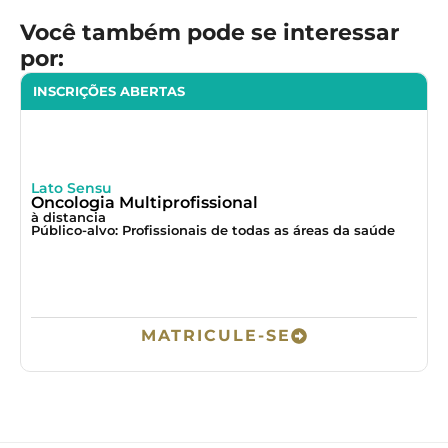
Você também pode se interessar
por:
INSCRIÇÕES ABERTAS
L
Lato Sensu
G
Oncologia Multiprofissional
à
à distancia
P
Público-alvo: Profissionais de todas as áreas da saúde
r
MATRICULE-SE