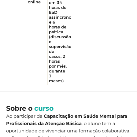
online
em 34
horas de
EaD
assíncrono
e 6
horas de
prática
(discussão
e
supervisão
de
casos, 2
horas
por mês,
durante
3
meses)
Sobre o
curso
Ao participar da
Capacitação em Saúde Mental para
Profissionais da Atenção Básica
, o aluno tem a
oportunidade de vivenciar uma formação colaborativa,