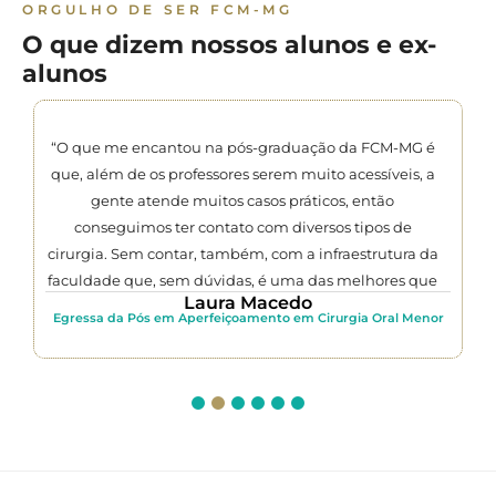
ORGULHO DE SER FCM-MG
O que dizem nossos alunos e ex-
alunos
“O que me encantou na pós-graduação da FCM-MG é
que, além de os professores serem muito acessíveis, a
gente atende muitos casos práticos, então
conseguimos ter contato com diversos tipos de
cirurgia. Sem contar, também, com a infraestrutura da
faculdade que, sem dúvidas, é uma das melhores que
Laura Macedo
eu já vi. Tudo isso me prepara muito para o mercado
Egressa da Pós em Aperfeiçoamento em Cirurgia Oral Menor
de trabalho e para o meu convívio clínico no
consultório. Para qualquer um que deseja fazer uma
pós-graduação de qualidade, é na FCM-MG.”