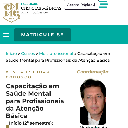
Ir
Acesso Rápido
para
o
conteúdo
MATRICULE-SE
Início
»
Cursos
»
Multiprofissional
»
Capacitação em
Saúde Mental para Profissionais da Atenção Básica
Coordenação:
VENHA ESTUDAR
CONOSCO
Capacitação em
Saúde Mental
para Profissionais
da Atenção
Básica
Início (2º semestre):
Doutor
Alexandre de