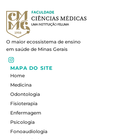
O maior ecossistema de ensino
em saúde de Minas Gerais
I
n
MAPA DO SITE
s
Home
t
a
Medicina
g
Odontologia
r
a
Fisioterapia
m
Enfermagem
Psicologia
Fonoaudiologia