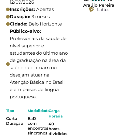
12/09/2026
Araújo Pereira
Inscrições:
Abertas
Lattes
Duração:
3 meses
Cidade:
Belo Horizonte
Público-alvo:
Profissionais da saúde de
nível superior e
estudantes do último ano
de graduação na área da
saúde que atuam ou
desejam atuar na
Atenção Básica no Brasil
e em países de língua
portuguesa.
Tipo
Modalidade
Carga
Horária
Curta
EaD
Duração
com
40
encontros
horas,
síncronos
divididas